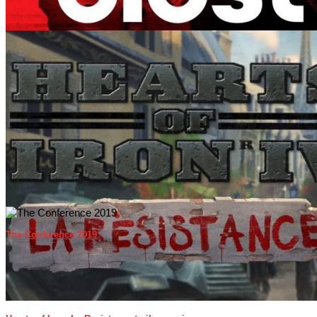
Olöst – Porrmorden
The Conference 2019