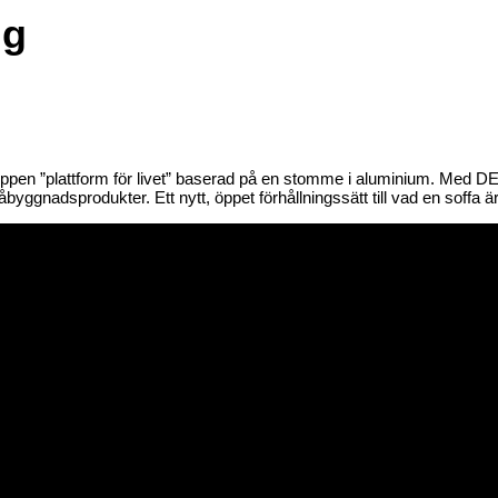
ig
pen ”plattform för livet” baserad på en stomme i aluminium. Med 
ggnadsprodukter. Ett nytt, öppet förhållningssätt till vad en soffa är