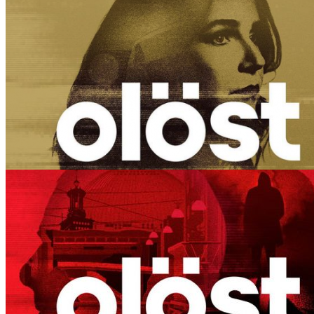
Ben & Jerry’s / Nike SB – Chunky Dunky instagram
videos
Olöst – Konstkuppen